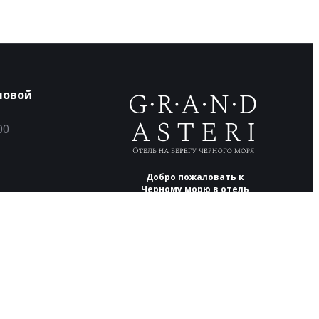
ловой
00
Добро пожаловать к
Черному морю в отель
Grand Asteri