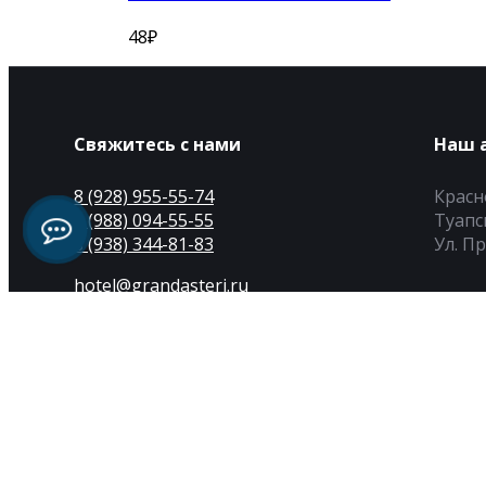
48
₽
Свяжитесь с нами
Наш 
8 (928) 955-55-74
Красн
8 (988) 094-55-55
Туапс
8 (938) 344-81-83
Ул. П
hotel@grandasteri.ru
Copyright. Все права
защищены.