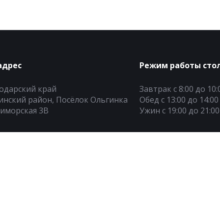
адрес
Режим работы сто
одарский край
Завтрак с 8:00 до 10:
инский район, Посёлок Ольгинка
Обед с 13:00 до 14:00
риморская 3В
Ужин с 19:00 до 21:00